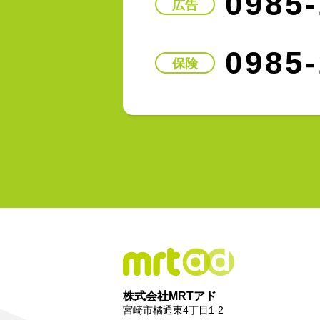
0985-
広告
0985-
保険
株式会社MRTアド
宮崎市橘通東4丁目1-2