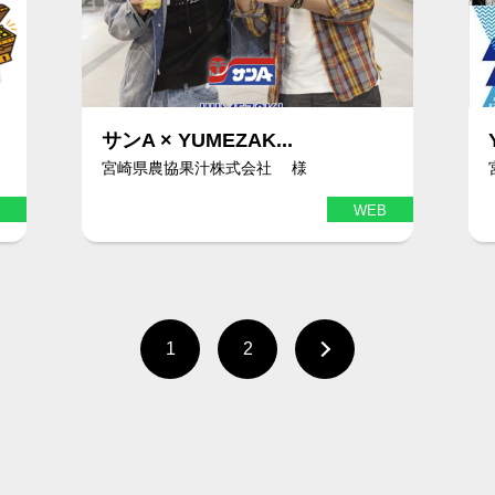
サンA × YUMEZAK...
宮崎県農協果汁株式会社 様
WEB
1
2