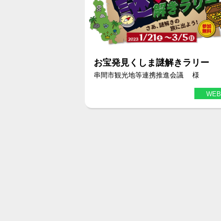
お宝発見くしま謎解きラリー
串間市観光地等連携推進会議 様
WEB